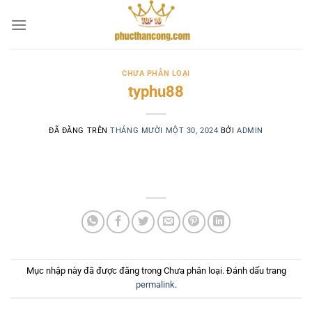
Chuyển
đến
nội
dung
CHƯA PHÂN LOẠI
typhu88
ĐÃ ĐĂNG TRÊN
THÁNG MƯỜI MỘT 30, 2024
BỞI
ADMIN
Mục nhập này đã được đăng trong Chưa phân loại. Đánh dấu trang
permalink
.