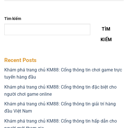
Tìm kiếm
TÌM
KIẾM
Recent Posts
Khám phá trang chủ KM88: Cổng thông tin chơi game trực
tuyến hàng đầu
Khám phá trang chủ KM88: Cổng thông tin đặc biệt cho
người chơi game online
Khám phá trang chủ KM88: Cổng thông tin giải trí hàng
đầu Việt Nam
Khám phá trang chủ KM88: Cổng thông tin hấp dẫn cho