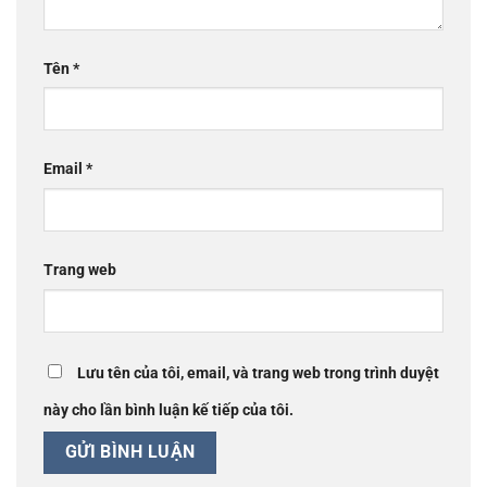
Tên
*
Email
*
Trang web
Lưu tên của tôi, email, và trang web trong trình duyệt
này cho lần bình luận kế tiếp của tôi.