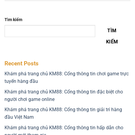
Tìm kiếm
TÌM
KIẾM
Recent Posts
Khám phá trang chủ KM88: Cổng thông tin chơi game trực
tuyến hàng đầu
Khám phá trang chủ KM88: Cổng thông tin đặc biệt cho
người chơi game online
Khám phá trang chủ KM88: Cổng thông tin giải trí hàng
đầu Việt Nam
Khám phá trang chủ KM88: Cổng thông tin hấp dẫn cho