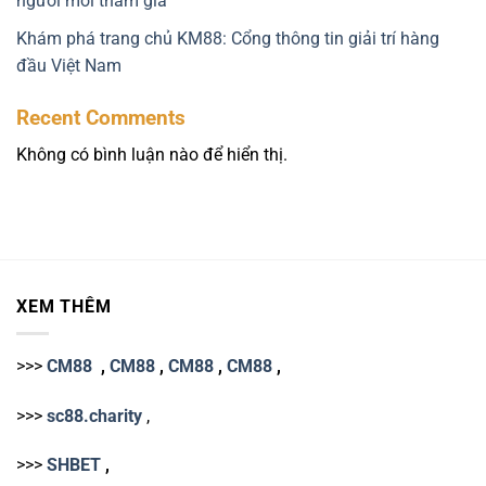
người mới tham gia
Khám phá trang chủ KM88: Cổng thông tin giải trí hàng
đầu Việt Nam
Recent Comments
Không có bình luận nào để hiển thị.
XEM THÊM
>>>
CM88
,
CM88
,
CM88
,
CM88
,
>>>
sc88.charity
,
>>>
SHBET
,