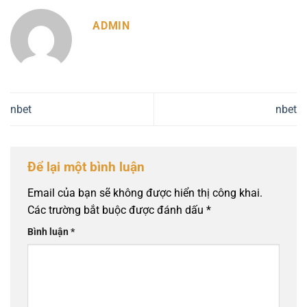
ADMIN
nbet
nbet
Để lại một bình luận
Email của bạn sẽ không được hiển thị công khai.
Các trường bắt buộc được đánh dấu
*
Bình luận
*