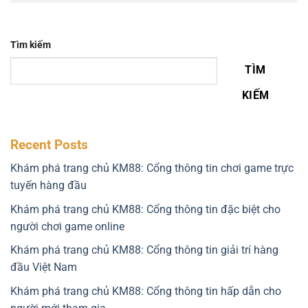
Tìm kiếm
TÌM
KIẾM
Recent Posts
Khám phá trang chủ KM88: Cổng thông tin chơi game trực
tuyến hàng đầu
Khám phá trang chủ KM88: Cổng thông tin đặc biệt cho
người chơi game online
Khám phá trang chủ KM88: Cổng thông tin giải trí hàng
đầu Việt Nam
Khám phá trang chủ KM88: Cổng thông tin hấp dẫn cho