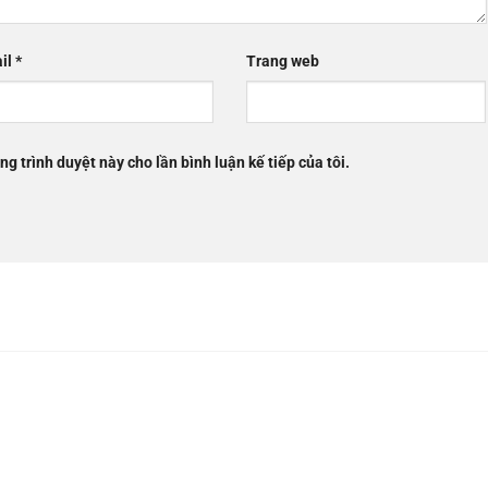
il
*
Trang web
ng trình duyệt này cho lần bình luận kế tiếp của tôi.