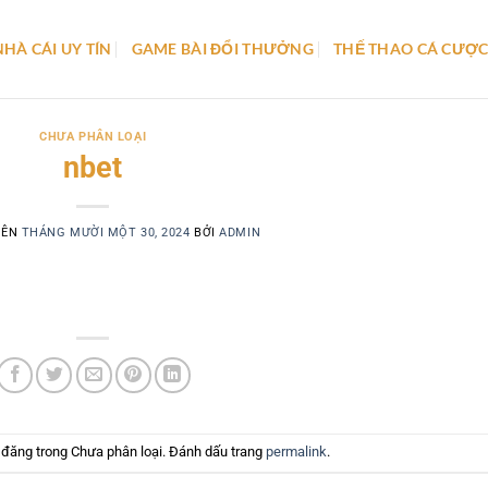
NHÀ CÁI UY TÍN
GAME BÀI ĐỔI THƯỞNG
THẾ THAO CÁ CƯỢ
CHƯA PHÂN LOẠI
nbet
RÊN
THÁNG MƯỜI MỘT 30, 2024
BỞI
ADMIN
đăng trong Chưa phân loại. Đánh dấu trang
permalink
.