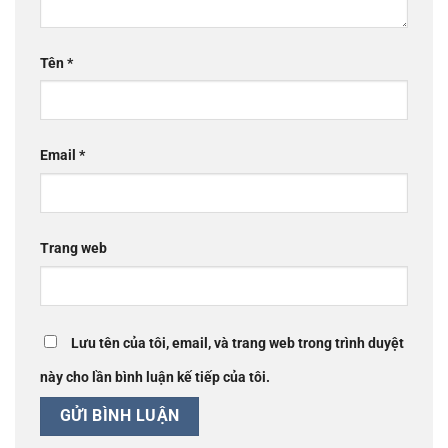
Tên
*
Email
*
Trang web
Lưu tên của tôi, email, và trang web trong trình duyệt
này cho lần bình luận kế tiếp của tôi.