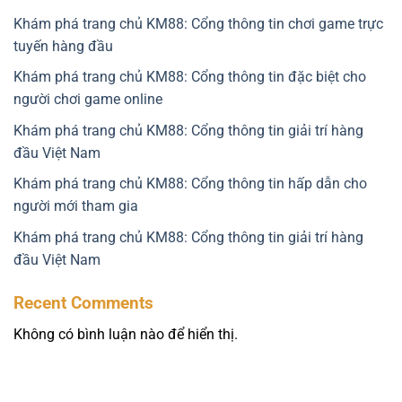
Khám phá trang chủ KM88: Cổng thông tin chơi game trực
tuyến hàng đầu
Khám phá trang chủ KM88: Cổng thông tin đặc biệt cho
người chơi game online
Khám phá trang chủ KM88: Cổng thông tin giải trí hàng
đầu Việt Nam
Khám phá trang chủ KM88: Cổng thông tin hấp dẫn cho
người mới tham gia
Khám phá trang chủ KM88: Cổng thông tin giải trí hàng
đầu Việt Nam
Recent Comments
Không có bình luận nào để hiển thị.