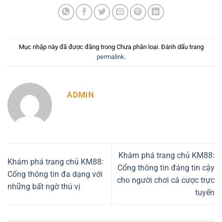
Mục nhập này đã được đăng trong Chưa phân loại. Đánh dấu trang
permalink
.
ADMIN
Khám phá trang chủ KM88:
Khám phá trang chủ KM88:
Cổng thông tin đáng tin cậy
Cổng thông tin đa dạng với
cho người chơi cá cược trực
những bất ngờ thú vị
tuyến