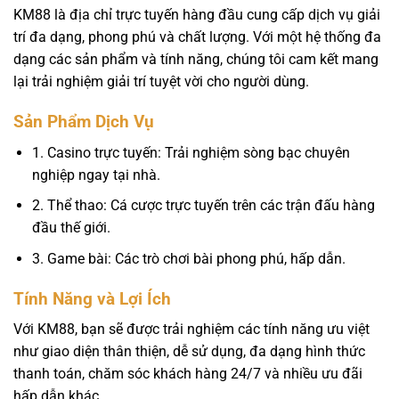
KM88 là địa chỉ trực tuyến hàng đầu cung cấp dịch vụ giải
trí đa dạng, phong phú và chất lượng. Với một hệ thống đa
dạng các sản phẩm và tính năng, chúng tôi cam kết mang
lại trải nghiệm giải trí tuyệt vời cho người dùng.
Sản Phẩm Dịch Vụ
1. Casino trực tuyến: Trải nghiệm sòng bạc chuyên
nghiệp ngay tại nhà.
2. Thể thao: Cá cược trực tuyến trên các trận đấu hàng
đầu thế giới.
3. Game bài: Các trò chơi bài phong phú, hấp dẫn.
Tính Năng và Lợi Ích
Với KM88, bạn sẽ được trải nghiệm các tính năng ưu việt
như giao diện thân thiện, dễ sử dụng, đa dạng hình thức
thanh toán, chăm sóc khách hàng 24/7 và nhiều ưu đãi
hấp dẫn khác.