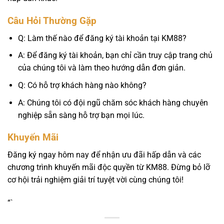
Câu Hỏi Thường Gặp
Q: Làm thế nào để đăng ký tài khoản tại KM88?
A: Để đăng ký tài khoản, bạn chỉ cần truy cập trang chủ
của chúng tôi và làm theo hướng dẫn đơn giản.
Q: Có hỗ trợ khách hàng nào không?
A: Chúng tôi có đội ngũ chăm sóc khách hàng chuyên
nghiệp sẵn sàng hỗ trợ bạn mọi lúc.
Khuyến Mãi
Đăng ký ngay hôm nay để nhận ưu đãi hấp dẫn và các
chương trình khuyến mãi độc quyền từ KM88. Đừng bỏ lỡ
cơ hội trải nghiệm giải trí tuyệt vời cùng chúng tôi!
“`