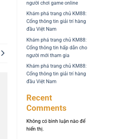
người chơi game online
Khám phá trang chủ KM88:
Cổng thông tin giải trí hàng
đầu Việt Nam
Khám phá trang chủ KM88:
Cổng thông tin hấp dẫn cho
người mới tham gia
Khám phá trang chủ KM88:
Cổng thông tin giải trí hàng
đầu Việt Nam
Recent
Comments
Không có bình luận nào để
hiển thị.