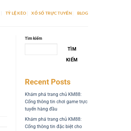
C
TỶ LỆ KÈO
XỔ SỐ TRỰC TUYẾN
BLOG
Tìm kiếm
TÌM
KIẾM
Recent Posts
Khám phá trang chủ KM88:
Cổng thông tin chơi game trực
tuyến hàng đầu
Khám phá trang chủ KM88:
Cổng thông tin đặc biệt cho