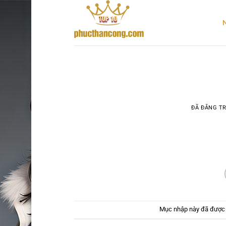
Chuyển
đến
nội
dung
ĐÃ ĐĂNG T
Mục nhập này đã được 