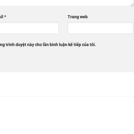
il
*
Trang web
ng trình duyệt này cho lần bình luận kế tiếp của tôi.