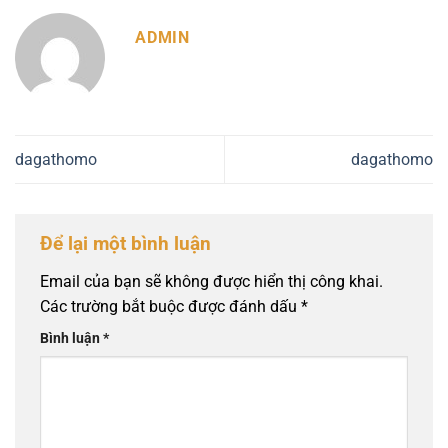
ADMIN
dagathomo
dagathomo
Để lại một bình luận
Email của bạn sẽ không được hiển thị công khai.
Các trường bắt buộc được đánh dấu
*
Bình luận
*