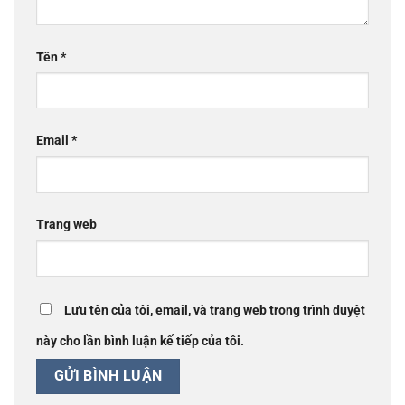
Tên
*
Email
*
Trang web
Lưu tên của tôi, email, và trang web trong trình duyệt
này cho lần bình luận kế tiếp của tôi.