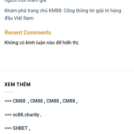
người mới tham gia
Khám phá trang chủ KM88: Cổng thông tin giải trí hàng
đầu Việt Nam
Recent Comments
Không có bình luận nào để hiển thị.
XEM THÊM
>>>
CM88
,
CM88
,
CM88
,
CM88
,
>>>
sc88.charity
,
>>>
SHBET
,