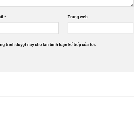
il
*
Trang web
ng trình duyệt này cho lần bình luận kế tiếp của tôi.