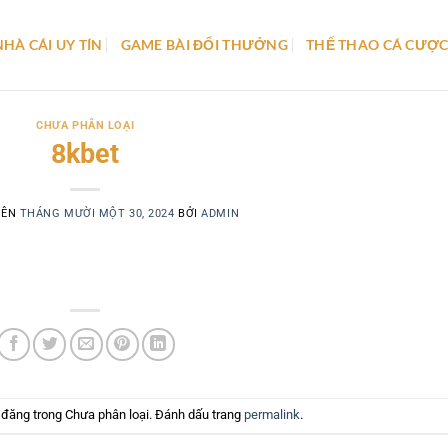
NHÀ CÁI UY TÍN
GAME BÀI ĐỔI THƯỞNG
THẾ THAO CÁ CƯỢ
CHƯA PHÂN LOẠI
8kbet
RÊN
THÁNG MƯỜI MỘT 30, 2024
BỞI
ADMIN
đăng trong Chưa phân loại. Đánh dấu trang
permalink
.