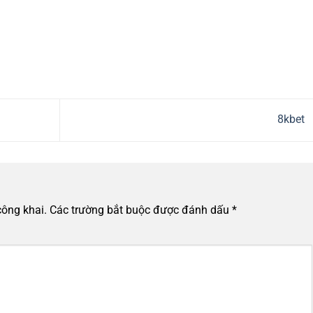
8kbet
công khai.
Các trường bắt buộc được đánh dấu
*