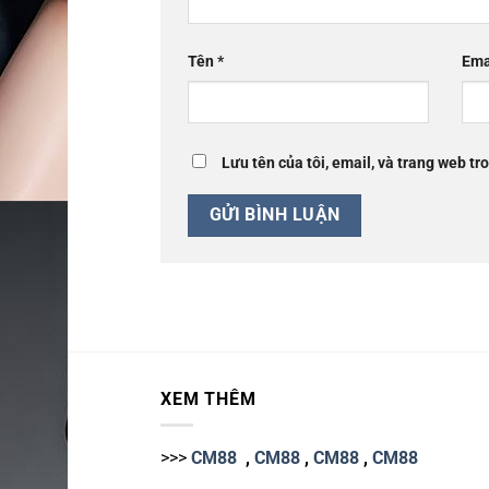
Tên
*
Ema
Lưu tên của tôi, email, và trang web tro
XEM THÊM
>>>
CM88
,
CM88
,
CM88
,
CM88
,