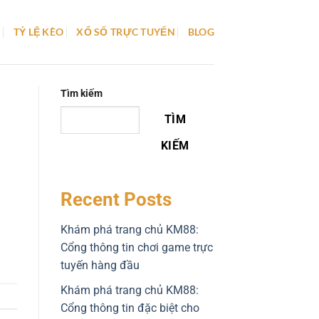
C
TỶ LỆ KÈO
XỔ SỐ TRỰC TUYẾN
BLOG
Tìm kiếm
TÌM
KIẾM
Recent Posts
Khám phá trang chủ KM88:
Cổng thông tin chơi game trực
tuyến hàng đầu
Khám phá trang chủ KM88:
Cổng thông tin đặc biệt cho