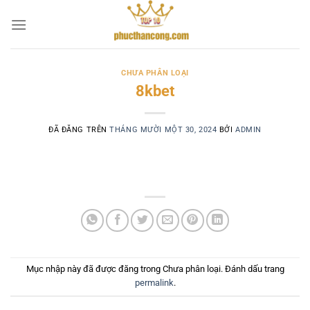
Chuyển
đến
nội
dung
CHƯA PHÂN LOẠI
8kbet
ĐÃ ĐĂNG TRÊN
THÁNG MƯỜI MỘT 30, 2024
BỞI
ADMIN
Mục nhập này đã được đăng trong Chưa phân loại. Đánh dấu trang
permalink
.