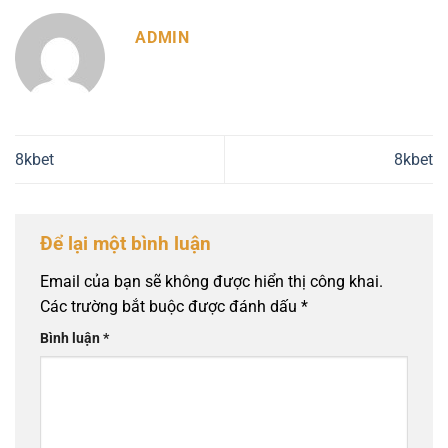
ADMIN
8kbet
8kbet
Để lại một bình luận
Email của bạn sẽ không được hiển thị công khai.
Các trường bắt buộc được đánh dấu
*
Bình luận
*