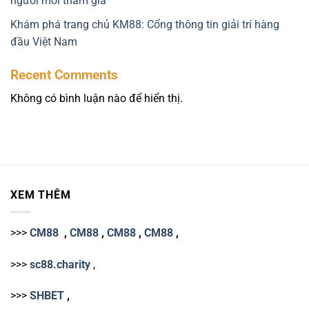
người mới tham gia
Khám phá trang chủ KM88: Cổng thông tin giải trí hàng
đầu Việt Nam
Recent Comments
Không có bình luận nào để hiển thị.
XEM THÊM
>>>
CM88
,
CM88
,
CM88
,
CM88
,
>>>
sc88.charity
,
>>>
SHBET
,