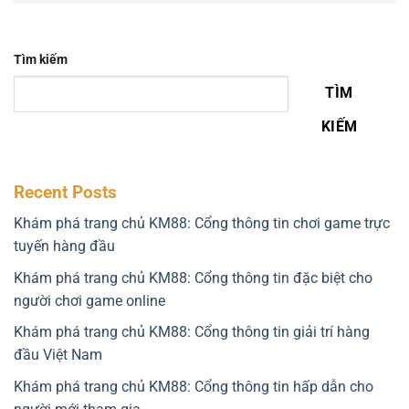
Tìm kiếm
TÌM
KIẾM
Recent Posts
Khám phá trang chủ KM88: Cổng thông tin chơi game trực
tuyến hàng đầu
Khám phá trang chủ KM88: Cổng thông tin đặc biệt cho
người chơi game online
Khám phá trang chủ KM88: Cổng thông tin giải trí hàng
đầu Việt Nam
Khám phá trang chủ KM88: Cổng thông tin hấp dẫn cho