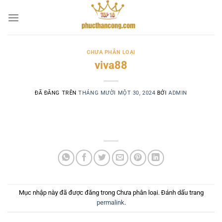
Chuyển
đến
nội
dung
CHƯA PHÂN LOẠI
viva88
ĐÃ ĐĂNG TRÊN
THÁNG MƯỜI MỘT 30, 2024
BỞI
ADMIN
Mục nhập này đã được đăng trong Chưa phân loại. Đánh dấu trang
permalink
.