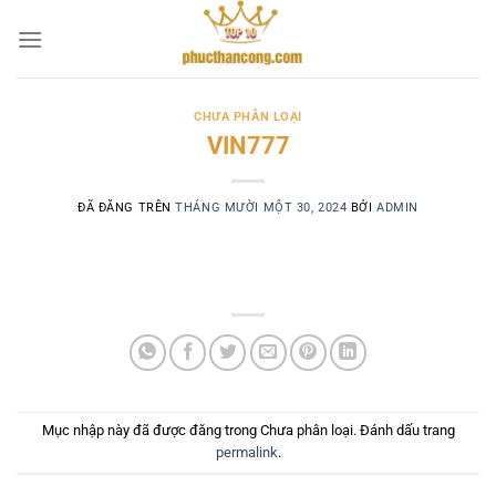
Chuyển
đến
nội
dung
CHƯA PHÂN LOẠI
VIN777
ĐÃ ĐĂNG TRÊN
THÁNG MƯỜI MỘT 30, 2024
BỞI
ADMIN
Mục nhập này đã được đăng trong Chưa phân loại. Đánh dấu trang
permalink
.