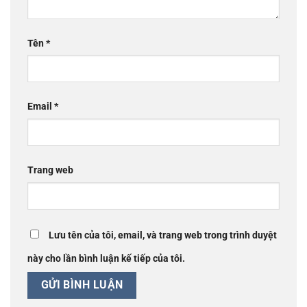
Tên
*
Email
*
Trang web
Lưu tên của tôi, email, và trang web trong trình duyệt
này cho lần bình luận kế tiếp của tôi.