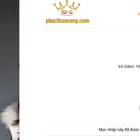
Chuyển
đến
nội
dung
ĐÃ ĐĂNG T
Mục nhập này đã được 