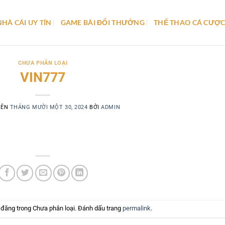
NHÀ CÁI UY TÍN
GAME BÀI ĐỔI THƯỞNG
THẾ THAO CÁ CƯỢ
CHƯA PHÂN LOẠI
VIN777
RÊN
THÁNG MƯỜI MỘT 30, 2024
BỞI
ADMIN
đăng trong Chưa phân loại. Đánh dấu trang
permalink
.