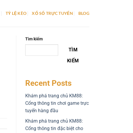
C
TỶ LỆ KÈO
XỔ SỐ TRỰC TUYẾN
BLOG
Tìm kiếm
TÌM
KIẾM
Recent Posts
Khám phá trang chủ KM88:
Cổng thông tin chơi game trực
tuyến hàng đầu
Khám phá trang chủ KM88:
Cổng thông tin đặc biệt cho