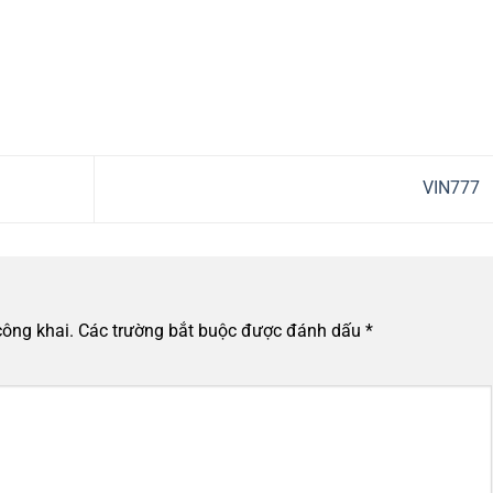
VIN777
công khai.
Các trường bắt buộc được đánh dấu
*