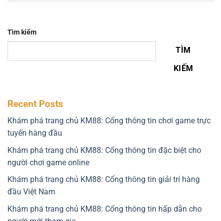
Tìm kiếm
TÌM
KIẾM
Recent Posts
Khám phá trang chủ KM88: Cổng thông tin chơi game trực
tuyến hàng đầu
Khám phá trang chủ KM88: Cổng thông tin đặc biệt cho
người chơi game online
Khám phá trang chủ KM88: Cổng thông tin giải trí hàng
đầu Việt Nam
Khám phá trang chủ KM88: Cổng thông tin hấp dẫn cho