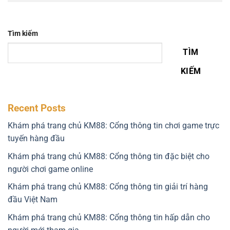
Tìm kiếm
TÌM
KIẾM
Recent Posts
Khám phá trang chủ KM88: Cổng thông tin chơi game trực
tuyến hàng đầu
Khám phá trang chủ KM88: Cổng thông tin đặc biệt cho
người chơi game online
Khám phá trang chủ KM88: Cổng thông tin giải trí hàng
đầu Việt Nam
Khám phá trang chủ KM88: Cổng thông tin hấp dẫn cho