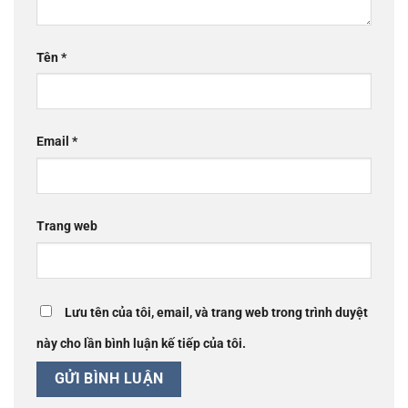
Tên
*
Email
*
Trang web
Lưu tên của tôi, email, và trang web trong trình duyệt
này cho lần bình luận kế tiếp của tôi.