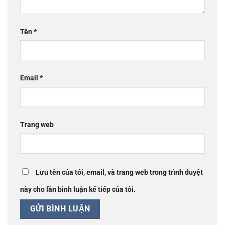
Tên
*
Email
*
Trang web
Lưu tên của tôi, email, và trang web trong trình duyệt
này cho lần bình luận kế tiếp của tôi.