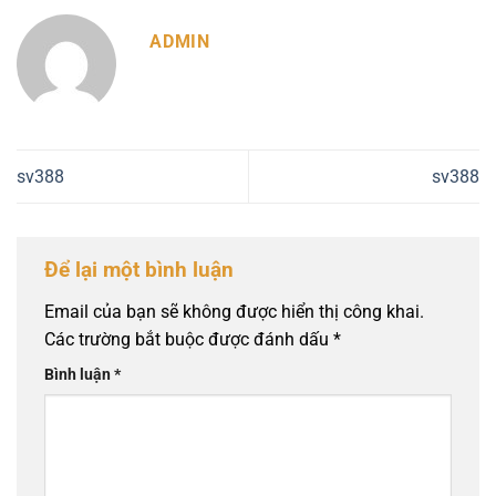
ADMIN
sv388
sv388
Để lại một bình luận
Email của bạn sẽ không được hiển thị công khai.
Các trường bắt buộc được đánh dấu
*
Bình luận
*