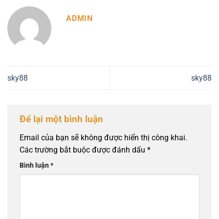
ADMIN
sky88
sky88
Để lại một bình luận
Email của bạn sẽ không được hiển thị công khai.
Các trường bắt buộc được đánh dấu
*
Bình luận
*