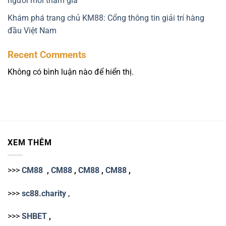
người mới tham gia
Khám phá trang chủ KM88: Cổng thông tin giải trí hàng
đầu Việt Nam
Recent Comments
Không có bình luận nào để hiển thị.
XEM THÊM
>>>
CM88
,
CM88
,
CM88
,
CM88
,
>>>
sc88.charity
,
>>>
SHBET
,