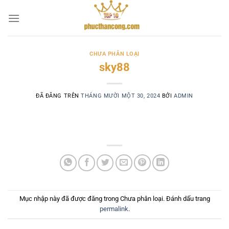
Chuyển
đến
nội
dung
CHƯA PHÂN LOẠI
sky88
ĐÃ ĐĂNG TRÊN
THÁNG MƯỜI MỘT 30, 2024
BỞI
ADMIN
Mục nhập này đã được đăng trong Chưa phân loại. Đánh dấu trang
permalink
.