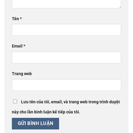
Tên
*
Email
*
Trang web
Lưu tên của tôi, email, và trang web trong trình duyệt
này cho lần bình luận kế tiếp của tôi.