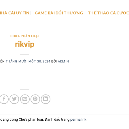
NHÀ CÁI UY TÍN
GAME BÀI ĐỔI THƯỞNG
THẾ THAO CÁ CƯỢ
CHƯA PHÂN LOẠI
rikvip
RÊN
THÁNG MƯỜI MỘT 30, 2024
BỞI
ADMIN
đăng trong Chưa phân loại. Đánh dấu trang
permalink
.