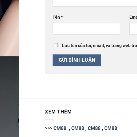
Tên
*
Ema
Lưu tên của tôi, email, và trang web tro
XEM THÊM
>>>
CM88
,
CM88
,
CM88
,
CM88
,