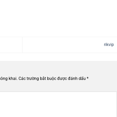
rikvip
công khai.
Các trường bắt buộc được đánh dấu
*