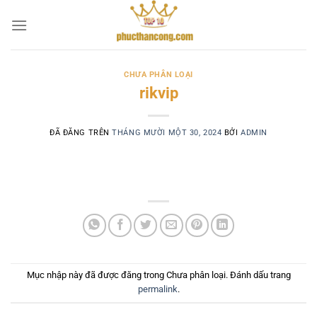
Chuyển
đến
nội
dung
CHƯA PHÂN LOẠI
rikvip
ĐÃ ĐĂNG TRÊN
THÁNG MƯỜI MỘT 30, 2024
BỞI
ADMIN
Mục nhập này đã được đăng trong Chưa phân loại. Đánh dấu trang
permalink
.