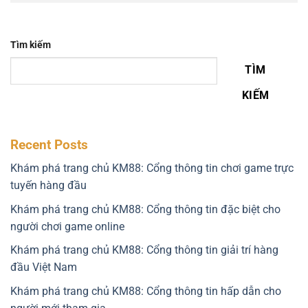
Tìm kiếm
TÌM
KIẾM
Recent Posts
Khám phá trang chủ KM88: Cổng thông tin chơi game trực
tuyến hàng đầu
Khám phá trang chủ KM88: Cổng thông tin đặc biệt cho
người chơi game online
Khám phá trang chủ KM88: Cổng thông tin giải trí hàng
đầu Việt Nam
Khám phá trang chủ KM88: Cổng thông tin hấp dẫn cho