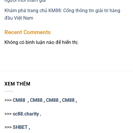
người mới tham gia
Khám phá trang chủ KM88: Cổng thông tin giải trí hàng
đầu Việt Nam
Recent Comments
Không có bình luận nào để hiển thị.
XEM THÊM
>>>
CM88
,
CM88
,
CM88
,
CM88
,
>>>
sc88.charity
,
>>>
SHBET
,