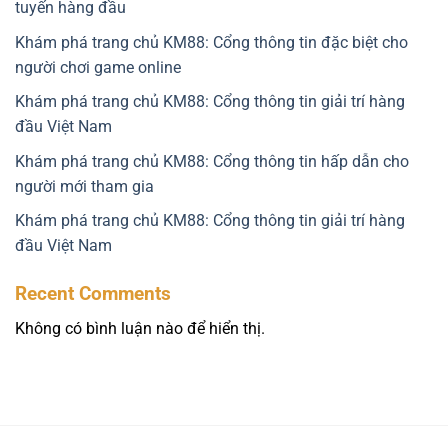
tuyến hàng đầu
Khám phá trang chủ KM88: Cổng thông tin đặc biệt cho
người chơi game online
Khám phá trang chủ KM88: Cổng thông tin giải trí hàng
đầu Việt Nam
Khám phá trang chủ KM88: Cổng thông tin hấp dẫn cho
người mới tham gia
Khám phá trang chủ KM88: Cổng thông tin giải trí hàng
đầu Việt Nam
Recent Comments
Không có bình luận nào để hiển thị.