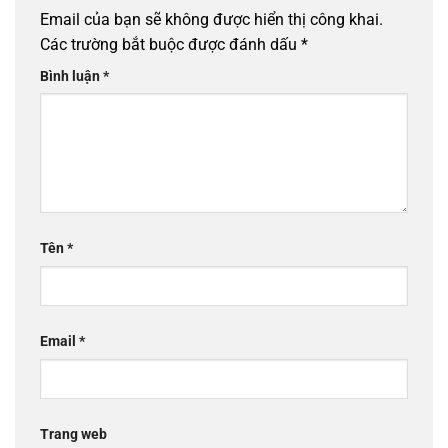
Email của bạn sẽ không được hiển thị công khai.
Các trường bắt buộc được đánh dấu
*
Bình luận
*
Tên
*
Email
*
Trang web