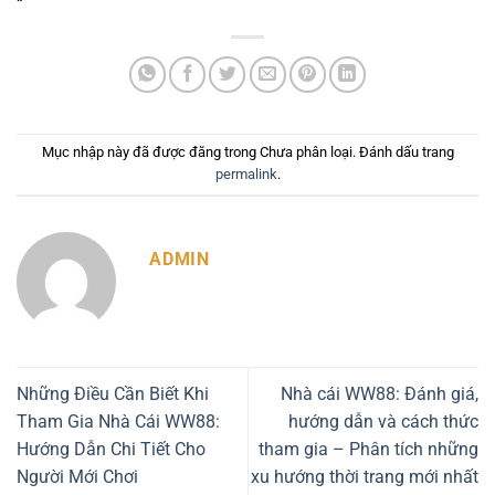
“`
Mục nhập này đã được đăng trong Chưa phân loại. Đánh dấu trang
permalink
.
ADMIN
Những Điều Cần Biết Khi
Nhà cái WW88: Đánh giá,
Tham Gia Nhà Cái WW88:
hướng dẫn và cách thức
Hướng Dẫn Chi Tiết Cho
tham gia – Phân tích những
Người Mới Chơi
xu hướng thời trang mới nhất