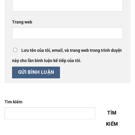
Trang web
Lưu tên của tôi, email, và trang web trong trình duyệt
này cho lần bình luận kế tiếp của tôi.
Tìm kiếm
TÌM
KIẾM