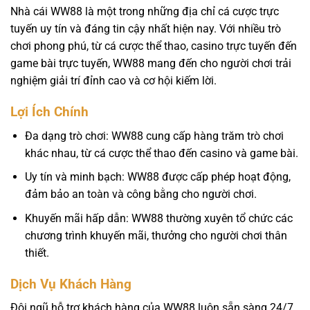
Nhà cái WW88 là một trong những địa chỉ cá cược trực
tuyến uy tín và đáng tin cậy nhất hiện nay. Với nhiều trò
chơi phong phú, từ cá cược thể thao, casino trực tuyến đến
game bài trực tuyến, WW88 mang đến cho người chơi trải
nghiệm giải trí đỉnh cao và cơ hội kiếm lời.
Lợi Ích Chính
Đa dạng trò chơi: WW88 cung cấp hàng trăm trò chơi
khác nhau, từ cá cược thể thao đến casino và game bài.
Uy tín và minh bạch: WW88 được cấp phép hoạt động,
đảm bảo an toàn và công bằng cho người chơi.
Khuyến mãi hấp dẫn: WW88 thường xuyên tổ chức các
chương trình khuyến mãi, thưởng cho người chơi thân
thiết.
Dịch Vụ Khách Hàng
Đội ngũ hỗ trợ khách hàng của WW88 luôn sẵn sàng 24/7