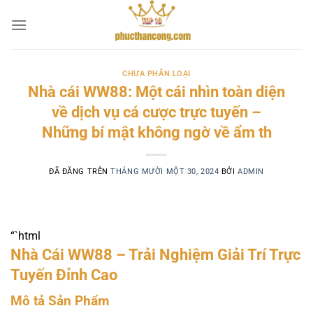
Chuyển
đến
nội
dung
CHƯA PHÂN LOẠI
Nhà cái WW88: Một cái nhìn toàn diện
về dịch vụ cá cược trực tuyến –
Những bí mật không ngờ về ẩm th
ĐÃ ĐĂNG TRÊN
THÁNG MƯỜI MỘT 30, 2024
BỞI
ADMIN
“`html
Nhà Cái WW88 – Trải Nghiệm Giải Trí Trực
Tuyến Đỉnh Cao
Mô tả Sản Phẩm