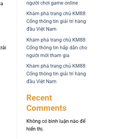
người chơi game online
đa
Khám phá trang chủ KM88:
Cổng thông tin giải trí hàng
đầu Việt Nam
Khám phá trang chủ KM88:
rải
Cổng thông tin hấp dẫn cho
người mới tham gia
Khám phá trang chủ KM88:
Cổng thông tin giải trí hàng
đầu Việt Nam
Recent
Comments
Không có bình luận nào để
hiển thị.