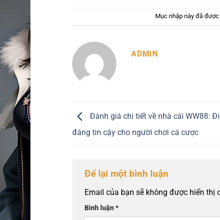
Mục nhập này đã được 
ADMIN
Đánh giá chi tiết về nhà cái WW88: Đ
đáng tin cậy cho người chơi cá cược
Để lại một bình luận
Email của bạn sẽ không được hiển thị 
Bình luận
*