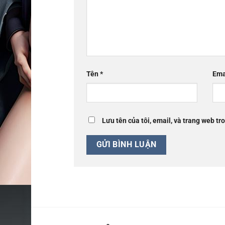
Tên
*
Ema
Lưu tên của tôi, email, và trang web tro