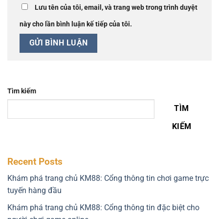
Lưu tên của tôi, email, và trang web trong trình duyệt
này cho lần bình luận kế tiếp của tôi.
Tìm kiếm
TÌM
KIẾM
Recent Posts
Khám phá trang chủ KM88: Cổng thông tin chơi game trực
tuyến hàng đầu
Khám phá trang chủ KM88: Cổng thông tin đặc biệt cho