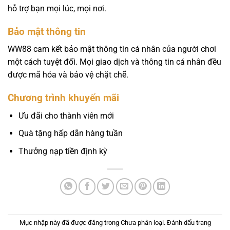
hỗ trợ bạn mọi lúc, mọi nơi.
Bảo mật thông tin
WW88 cam kết bảo mật thông tin cá nhân của người chơi
một cách tuyệt đối. Mọi giao dịch và thông tin cá nhân đều
được mã hóa và bảo vệ chặt chẽ.
Chương trình khuyến mãi
Ưu đãi cho thành viên mới
Quà tặng hấp dẫn hàng tuần
Thưởng nạp tiền định kỳ
Mục nhập này đã được đăng trong Chưa phân loại. Đánh dấu trang