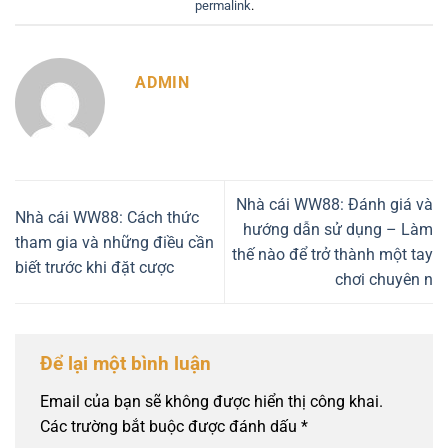
permalink
.
ADMIN
Nhà cái WW88: Đánh giá và
Nhà cái WW88: Cách thức
hướng dẫn sử dụng – Làm
tham gia và những điều cần
thế nào để trở thành một tay
biết trước khi đặt cược
chơi chuyên n
Để lại một bình luận
Email của bạn sẽ không được hiển thị công khai.
Các trường bắt buộc được đánh dấu
*