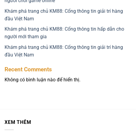
người chơi game online
Khám phá trang chủ KM88: Cổng thông tin giải trí hàng
đầu Việt Nam
Khám phá trang chủ KM88: Cổng thông tin hấp dẫn cho
người mới tham gia
Khám phá trang chủ KM88: Cổng thông tin giải trí hàng
đầu Việt Nam
Recent Comments
Không có bình luận nào để hiển thị.
XEM THÊM