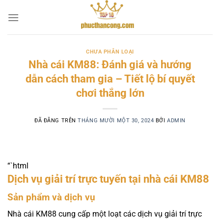
Chuyển
đến
nội
dung
CHƯA PHÂN LOẠI
Nhà cái KM88: Đánh giá và hướng
dẫn cách tham gia – Tiết lộ bí quyết
chơi thắng lớn
ĐÃ ĐĂNG TRÊN
THÁNG MƯỜI MỘT 30, 2024
BỞI
ADMIN
“`html
Dịch vụ giải trí trực tuyến tại nhà cái KM88
Sản phẩm và dịch vụ
Nhà cái KM88 cung cấp một loạt các dịch vụ giải trí trực