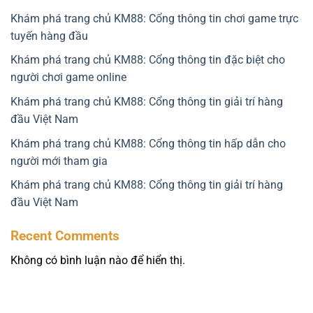
Khám phá trang chủ KM88: Cổng thông tin chơi game trực
tuyến hàng đầu
Khám phá trang chủ KM88: Cổng thông tin đặc biệt cho
người chơi game online
Khám phá trang chủ KM88: Cổng thông tin giải trí hàng
đầu Việt Nam
Khám phá trang chủ KM88: Cổng thông tin hấp dẫn cho
người mới tham gia
Khám phá trang chủ KM88: Cổng thông tin giải trí hàng
đầu Việt Nam
Recent Comments
Không có bình luận nào để hiển thị.