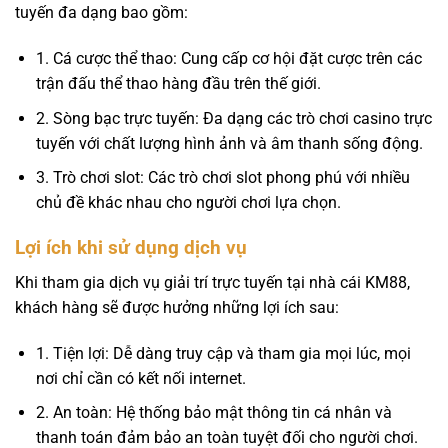
tuyến đa dạng bao gồm:
1. Cá cược thể thao: Cung cấp cơ hội đặt cược trên các
trận đấu thể thao hàng đầu trên thế giới.
2. Sòng bạc trực tuyến: Đa dạng các trò chơi casino trực
tuyến với chất lượng hình ảnh và âm thanh sống động.
3. Trò chơi slot: Các trò chơi slot phong phú với nhiều
chủ đề khác nhau cho người chơi lựa chọn.
Lợi ích khi sử dụng dịch vụ
Khi tham gia dịch vụ giải trí trực tuyến tại nhà cái KM88,
khách hàng sẽ được hưởng những lợi ích sau:
1. Tiện lợi: Dễ dàng truy cập và tham gia mọi lúc, mọi
nơi chỉ cần có kết nối internet.
2. An toàn: Hệ thống bảo mật thông tin cá nhân và
thanh toán đảm bảo an toàn tuyệt đối cho người chơi.