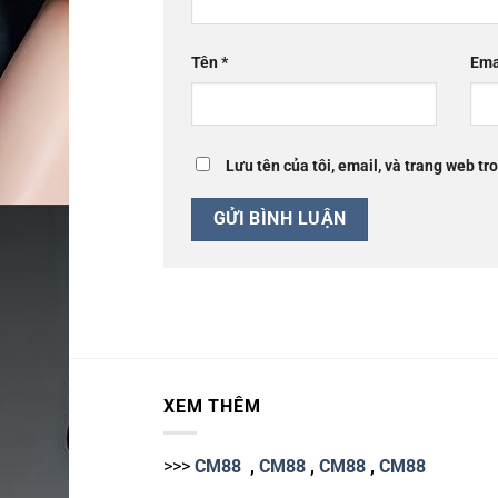
Tên
*
Ema
Lưu tên của tôi, email, và trang web tro
XEM THÊM
>>>
CM88
,
CM88
,
CM88
,
CM88
,