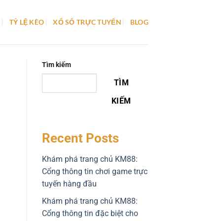
C
TỶ LỆ KÈO
XỔ SỐ TRỰC TUYẾN
BLOG
Tìm kiếm
TÌM
KIẾM
Recent Posts
Khám phá trang chủ KM88:
Cổng thông tin chơi game trực
tuyến hàng đầu
Khám phá trang chủ KM88:
Cổng thông tin đặc biệt cho