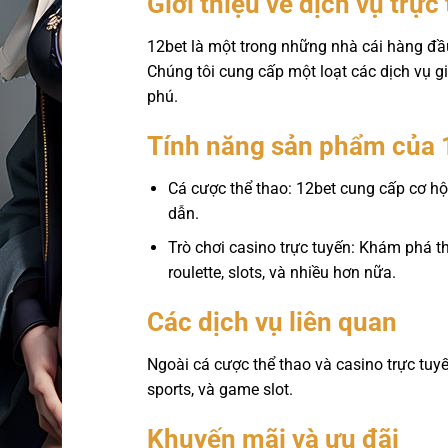
Giới thiệu về dịch vụ trực
12bet là một trong những nhà cái hàng đầu
Chúng tôi cung cấp một loạt các dịch vụ giả
phú.
Tính năng sản phẩm của 
Cá cược thể thao: 12bet cung cấp cơ hộ
dẫn.
Trò chơi casino trực tuyến: Khám phá th
roulette, slots, và nhiều hơn nữa.
Các dịch vụ liên quan
Ngoài cá cược thể thao và casino trực tuyế
sports, và game slot.
Khuyến mãi và ưu đãi