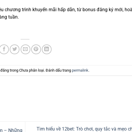
u chương trình khuyến mãi hấp dẫn, từ bonus đăng ký mới, ho
àng tuần.
đăng trong Chưa phân loại. Đánh dấu trang
permalink
.
Tìm hiểu về 12bet: Trò chơi, quy tắc và mẹo c
ẫn – Những