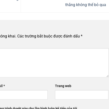
thắng không thể bỏ qua
công khai.
Các trường bắt buộc được đánh dấu
*
il
*
Trang web
ng trình duyệt này cho lần bình luận kế tiếp của tôi.