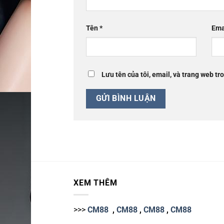
Tên
*
Ema
Lưu tên của tôi, email, và trang web tro
XEM THÊM
>>>
CM88
,
CM88
,
CM88
,
CM88
,