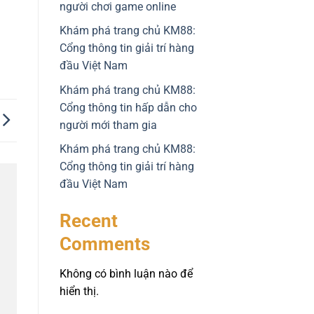
người chơi game online
Khám phá trang chủ KM88:
Cổng thông tin giải trí hàng
đầu Việt Nam
Khám phá trang chủ KM88:
Cổng thông tin hấp dẫn cho
người mới tham gia
Khám phá trang chủ KM88:
Cổng thông tin giải trí hàng
đầu Việt Nam
Recent
Comments
Không có bình luận nào để
hiển thị.