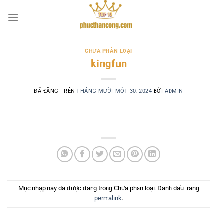
Chuyển
đến
nội
dung
CHƯA PHÂN LOẠI
kingfun
ĐÃ ĐĂNG TRÊN
THÁNG MƯỜI MỘT 30, 2024
BỞI
ADMIN
Mục nhập này đã được đăng trong Chưa phân loại. Đánh dấu trang
permalink
.