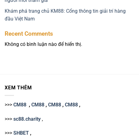
người mới tham gia
Khám phá trang chủ KM88: Cổng thông tin giải trí hàng
đầu Việt Nam
Recent Comments
Không có bình luận nào để hiển thị.
XEM THÊM
>>>
CM88
,
CM88
,
CM88
,
CM88
,
>>>
sc88.charity
,
>>>
SHBET
,