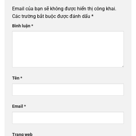
Email của bạn sẽ không được hiển thị công khai.
Các trường bắt buộc được đánh dấu
*
Bình luận
*
Tên
*
Email
*
Trang web