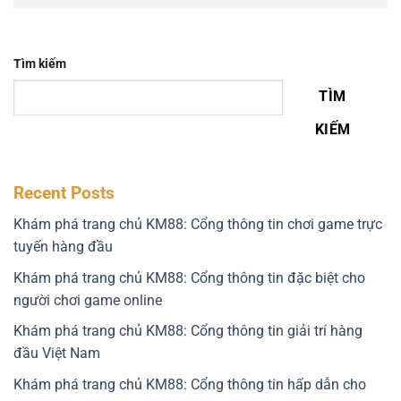
Tìm kiếm
TÌM
KIẾM
Recent Posts
Khám phá trang chủ KM88: Cổng thông tin chơi game trực
tuyến hàng đầu
Khám phá trang chủ KM88: Cổng thông tin đặc biệt cho
người chơi game online
Khám phá trang chủ KM88: Cổng thông tin giải trí hàng
đầu Việt Nam
Khám phá trang chủ KM88: Cổng thông tin hấp dẫn cho