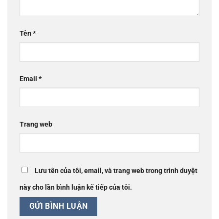
Tên
*
Email
*
Trang web
Lưu tên của tôi, email, và trang web trong trình duyệt
này cho lần bình luận kế tiếp của tôi.