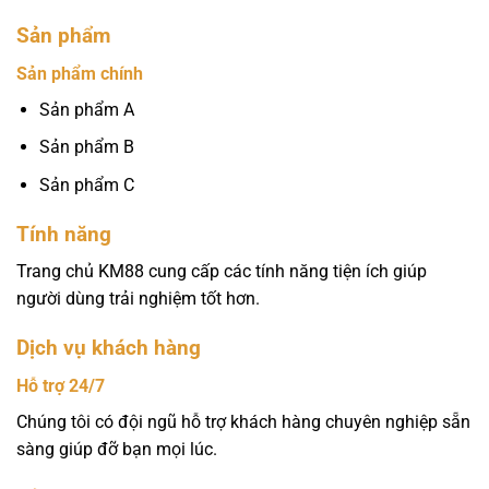
Sản phẩm
Sản phẩm chính
Sản phẩm A
Sản phẩm B
Sản phẩm C
Tính năng
Trang chủ KM88 cung cấp các tính năng tiện ích giúp
người dùng trải nghiệm tốt hơn.
Dịch vụ khách hàng
Hỗ trợ 24/7
Chúng tôi có đội ngũ hỗ trợ khách hàng chuyên nghiệp sẵn
sàng giúp đỡ bạn mọi lúc.