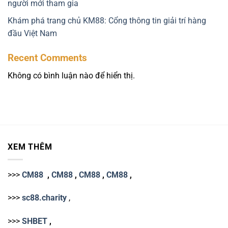
người mới tham gia
Khám phá trang chủ KM88: Cổng thông tin giải trí hàng
đầu Việt Nam
Recent Comments
Không có bình luận nào để hiển thị.
XEM THÊM
>>>
CM88
,
CM88
,
CM88
,
CM88
,
>>>
sc88.charity
,
>>>
SHBET
,