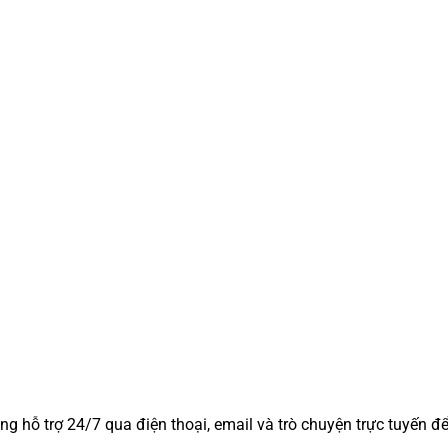
g hỗ trợ 24/7 qua điện thoại, email và trò chuyện trực tuyến đ