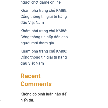
người chơi game online
Khám phá trang chủ KM88:
Cổng thông tin giải trí hàng
đầu Việt Nam
Khám phá trang chủ KM88:
Cổng thông tin hấp dẫn cho
người mới tham gia
Khám phá trang chủ KM88:
Cổng thông tin giải trí hàng
đầu Việt Nam
Recent
Comments
Không có bình luận nào để
hiển thị.
ể