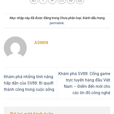
Mục nhập này đã được đăng trong Chưa phân loại. Đánh dấu trang
permalink
.
ADMIN
Khám phá SV88: Cổng game
Khám phá những tính năng
trực tuyến hàng đầu Việt
hấp dẫn của SV88: Bí quyết
Nam – Điểm đến mới cho
thành công trong cuộc sống
các tín đồ công nghệ