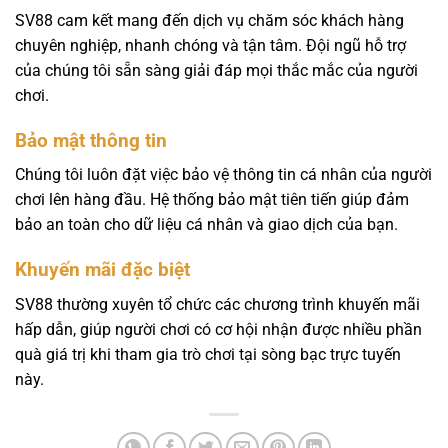
SV88 cam kết mang đến dịch vụ chăm sóc khách hàng
chuyên nghiệp, nhanh chóng và tận tâm. Đội ngũ hỗ trợ
của chúng tôi sẵn sàng giải đáp mọi thắc mắc của người
chơi.
Bảo mật thông tin
Chúng tôi luôn đặt việc bảo vệ thông tin cá nhân của người
chơi lên hàng đầu. Hệ thống bảo mật tiên tiến giúp đảm
bảo an toàn cho dữ liệu cá nhân và giao dịch của bạn.
Khuyến mãi đặc biệt
SV88 thường xuyên tổ chức các chương trình khuyến mãi
hấp dẫn, giúp người chơi có cơ hội nhận được nhiều phần
quà giá trị khi tham gia trò chơi tại sòng bạc trực tuyến
này.