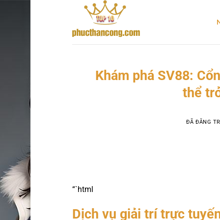
Chuyển
đến
nội
dung
Khám phá SV88: Cổng
thể tr
ĐÃ ĐĂNG T
“`html
Dịch vụ giải trí trực tuy