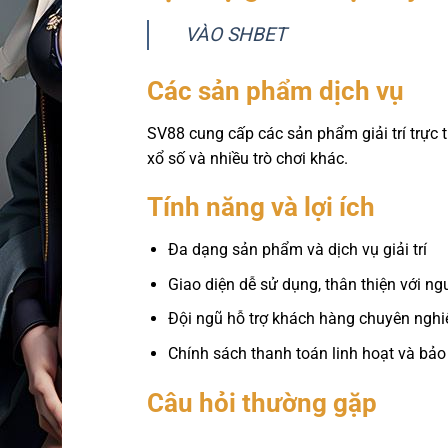
VÀO SHBET
Các sản phẩm dịch vụ
SV88 cung cấp các sản phẩm giải trí trực 
xổ số và nhiều trò chơi khác.
Tính năng và lợi ích
Đa dạng sản phẩm và dịch vụ giải trí
Giao diện dễ sử dụng, thân thiện với n
Đội ngũ hỗ trợ khách hàng chuyên nghi
Chính sách thanh toán linh hoạt và bả
Câu hỏi thường gặp