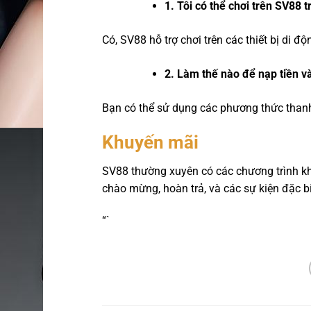
1. Tôi có thể chơi trên SV88 t
Có, SV88 hỗ trợ chơi trên các thiết bị di 
2. Làm thế nào để nạp tiền v
Bạn có thể sử dụng các phương thức thanh
Khuyến mãi
SV88 thường xuyên có các chương trình k
chào mừng, hoàn trả, và các sự kiện đặc bi
“`