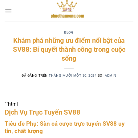
Chuyển
đến
nội
dung
BLOG
Khám phá những ưu điểm nổi bật của
SV88: Bí quyết thành công trong cuộc
sống
ĐÃ ĐĂNG TRÊN
THÁNG MƯỜI MỘT 30, 2024
BỞI
ADMIN
“`html
Dịch Vụ Trực Tuyến SV88
Tiêu đề Phụ: Sàn cá cược trực tuyến SV88 uy
tín, chất lượng