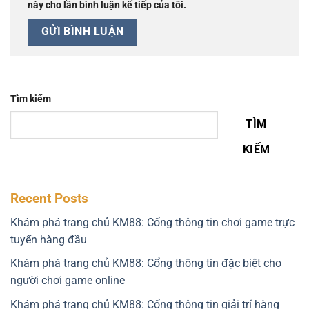
này cho lần bình luận kế tiếp của tôi.
Tìm kiếm
TÌM
KIẾM
Recent Posts
Khám phá trang chủ KM88: Cổng thông tin chơi game trực
tuyến hàng đầu
Khám phá trang chủ KM88: Cổng thông tin đặc biệt cho
người chơi game online
Khám phá trang chủ KM88: Cổng thông tin giải trí hàng