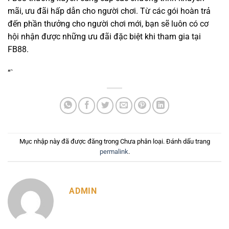
mãi, ưu đãi hấp dẫn cho người chơi. Từ các gói hoàn trả
đến phần thưởng cho người chơi mới, bạn sẽ luôn có cơ
hội nhận được những ưu đãi đặc biệt khi tham gia tại
FB88.
“`
Mục nhập này đã được đăng trong Chưa phân loại. Đánh dấu trang
permalink
.
ADMIN