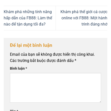
Khám phá những tính năng
Khám phá thế giới cá cược
hấp dẫn của FB88: Làm thế
online với FB88: Một hành
nào để tận dụng tối đa?
trình đáng nhớ
Để lại một bình luận
Email của bạn sẽ không được hiển thị công khai.
Các trường bắt buộc được đánh dấu
*
Bình luận
*