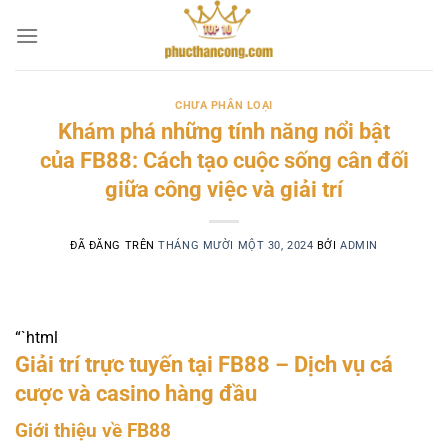
Chuyển
đến
nội
dung
CHƯA PHÂN LOẠI
Khám phá những tính năng nổi bật
của FB88: Cách tạo cuộc sống cân đối
giữa công việc và giải trí
ĐÃ ĐĂNG TRÊN
THÁNG MƯỜI MỘT 30, 2024
BỞI
ADMIN
“`html
Giải trí trực tuyến tại FB88 – Dịch vụ cá
cược và casino hàng đầu
Giới thiệu về FB88