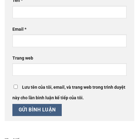
Tên
*
Email
*
Trang web
Lưu tên của tôi, email, và trang web trong trình duyệt
này cho lần bình luận kế tiếp của tôi.