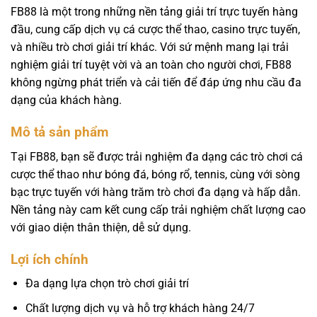
FB88 là một trong những nền tảng giải trí trực tuyến hàng
đầu, cung cấp dịch vụ cá cược thể thao, casino trực tuyến,
và nhiều trò chơi giải trí khác. Với sứ mệnh mang lại trải
nghiệm giải trí tuyệt vời và an toàn cho người chơi, FB88
không ngừng phát triển và cải tiến để đáp ứng nhu cầu đa
dạng của khách hàng.
Mô tả sản phẩm
Tại FB88, bạn sẽ được trải nghiệm đa dạng các trò chơi cá
cược thể thao như bóng đá, bóng rổ, tennis, cùng với sòng
bạc trực tuyến với hàng trăm trò chơi đa dạng và hấp dẫn.
Nền tảng này cam kết cung cấp trải nghiệm chất lượng cao
với giao diện thân thiện, dễ sử dụng.
Lợi ích chính
Đa dạng lựa chọn trò chơi giải trí
Chất lượng dịch vụ và hỗ trợ khách hàng 24/7