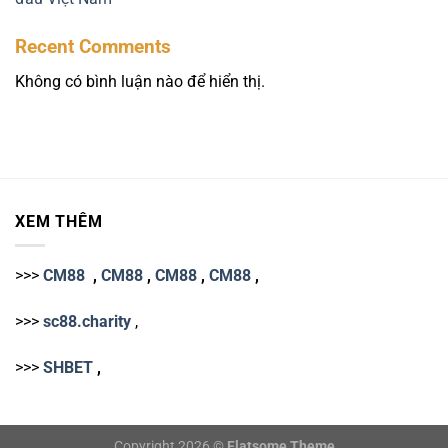
Recent Comments
Không có bình luận nào để hiển thị.
XEM THÊM
>>>
CM88
,
CM88
,
CM88
,
CM88
,
>>>
sc88.charity
,
>>>
SHBET
,
Copyright 2026 ©
Flatsome Theme