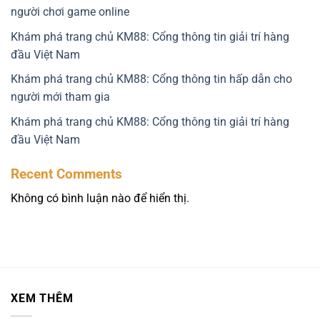
người chơi game online
Khám phá trang chủ KM88: Cổng thông tin giải trí hàng
đầu Việt Nam
Khám phá trang chủ KM88: Cổng thông tin hấp dẫn cho
người mới tham gia
Khám phá trang chủ KM88: Cổng thông tin giải trí hàng
đầu Việt Nam
Recent Comments
Không có bình luận nào để hiển thị.
XEM THÊM