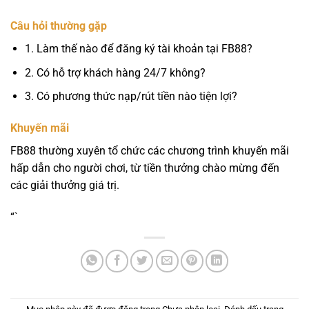
Câu hỏi thường gặp
1. Làm thế nào để đăng ký tài khoản tại FB88?
2. Có hỗ trợ khách hàng 24/7 không?
3. Có phương thức nạp/rút tiền nào tiện lợi?
Khuyến mãi
FB88 thường xuyên tổ chức các chương trình khuyến mãi
hấp dẫn cho người chơi, từ tiền thưởng chào mừng đến
các giải thưởng giá trị.
“`