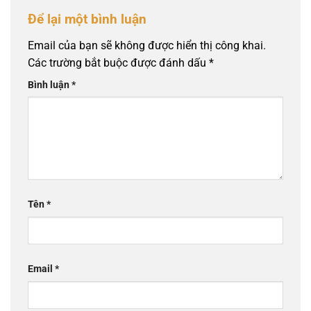
Để lại một bình luận
Email của bạn sẽ không được hiển thị công khai.
Các trường bắt buộc được đánh dấu
*
Bình luận
*
Tên
*
Email
*