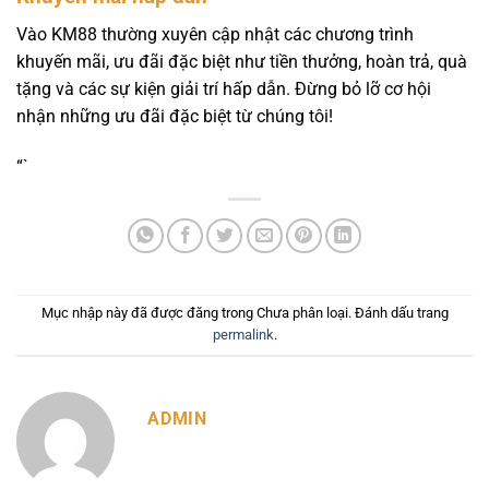
Vào KM88 thường xuyên cập nhật các chương trình
khuyến mãi, ưu đãi đặc biệt như tiền thưởng, hoàn trả, quà
tặng và các sự kiện giải trí hấp dẫn. Đừng bỏ lỡ cơ hội
nhận những ưu đãi đặc biệt từ chúng tôi!
“`
Mục nhập này đã được đăng trong Chưa phân loại. Đánh dấu trang
permalink
.
ADMIN