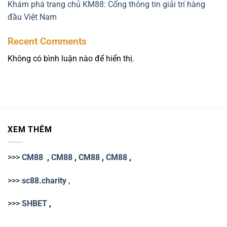
Khám phá trang chủ KM88: Cổng thông tin giải trí hàng
đầu Việt Nam
Recent Comments
Không có bình luận nào để hiển thị.
XEM THÊM
>>>
CM88
,
CM88
,
CM88
,
CM88
,
>>>
sc88.charity
,
>>>
SHBET
,