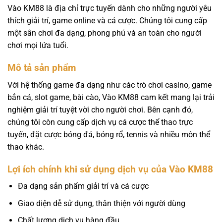
Vào KM88 là địa chỉ trực tuyến dành cho những người yêu
thích giải trí, game online và cá cược. Chúng tôi cung cấp
một sân chơi đa dạng, phong phú và an toàn cho người
chơi mọi lứa tuổi.
Mô tả sản phẩm
Với hệ thống game đa dạng như các trò chơi casino, game
bắn cá, slot game, bài cào, Vào KM88 cam kết mang lại trải
nghiệm giải trí tuyệt vời cho người chơi. Bên cạnh đó,
chúng tôi còn cung cấp dịch vụ cá cược thể thao trực
tuyến, đặt cược bóng đá, bóng rổ, tennis và nhiều môn thể
thao khác.
Lợi ích chính khi sử dụng dịch vụ của Vào KM88
Đa dạng sản phẩm giải trí và cá cược
Giao diện dễ sử dụng, thân thiện với người dùng
Chất lượng dịch vụ hàng đầu