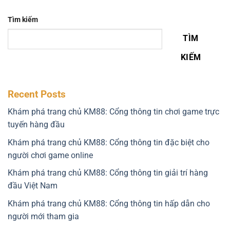
Tìm kiếm
TÌM
KIẾM
Recent Posts
Khám phá trang chủ KM88: Cổng thông tin chơi game trực
tuyến hàng đầu
Khám phá trang chủ KM88: Cổng thông tin đặc biệt cho
người chơi game online
Khám phá trang chủ KM88: Cổng thông tin giải trí hàng
đầu Việt Nam
Khám phá trang chủ KM88: Cổng thông tin hấp dẫn cho
người mới tham gia