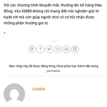
Với các chương trình khuyến mãi, thưởng lên tới hàng triệu
đồng, Vào KM88 không chỉ mang đến trải nghiệm giải trí
tuyệt vời mà còn giúp người chơi có cơ hội nhận được
những phần thưởng giá trị.
“`
Mục nhập này đã được đăng trong Chưa phân loại. Đánh dấu trang
permalink
.
ADMIN