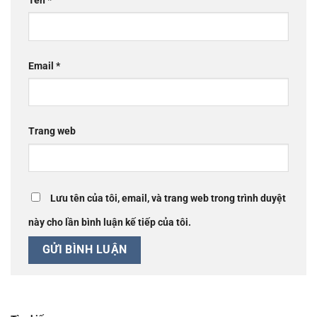
Tên
*
Email
*
Trang web
Lưu tên của tôi, email, và trang web trong trình duyệt
này cho lần bình luận kế tiếp của tôi.