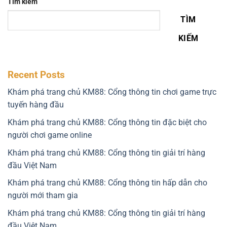
Tìm kiếm
TÌM
KIẾM
Recent Posts
Khám phá trang chủ KM88: Cổng thông tin chơi game trực
tuyến hàng đầu
Khám phá trang chủ KM88: Cổng thông tin đặc biệt cho
người chơi game online
Khám phá trang chủ KM88: Cổng thông tin giải trí hàng
đầu Việt Nam
Khám phá trang chủ KM88: Cổng thông tin hấp dẫn cho
người mới tham gia
Khám phá trang chủ KM88: Cổng thông tin giải trí hàng
đầu Việt Nam