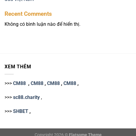
Recent Comments
Không có bình luận nào để hiển thị.
XEM THÊM
>>>
CM88
,
CM88
,
CM88
,
CM88
,
>>>
sc88.charity
,
>>>
SHBET
,
Copyright 2026 ©
Flatsome Theme