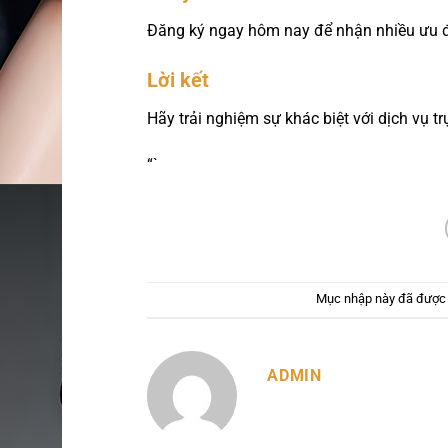
Đăng ký ngay hôm nay để nhận nhiều ưu đ
Lời kết
Hãy trải nghiệm sự khác biệt với dịch vụ 
“`
Mục nhập này đã được 
ADMIN