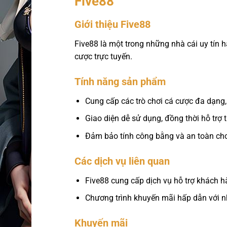
Five88
Giới thiệu Five88
Five88 là một trong những nhà cái uy tín 
cược trực tuyến.
Tính năng sản phẩm
Cung cấp các trò chơi cá cược đa dạng,
Giao diện dễ sử dụng, đồng thời hỗ trợ t
Đảm bảo tính công bằng và an toàn cho
Các dịch vụ liên quan
Five88 cung cấp dịch vụ hỗ trợ khách h
Chương trình khuyến mãi hấp dẫn với nh
Khuyến mãi