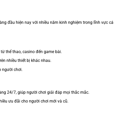
hàng đầu hiện nay với nhiều năm kinh nghiệm trong lĩnh vực cá
 từ thể thao, casino đến game bài.
rên nhiều thiết bị khác nhau.
 người chơi.
àng 24/7, giúp người chơi giải đáp mọi thắc mắc.
iều ưu đãi cho người chơi mới và cũ.