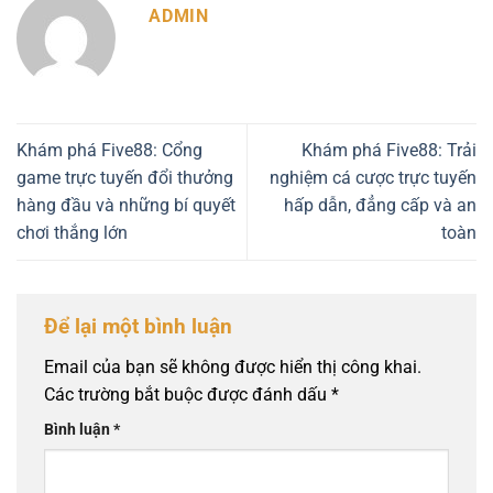
ADMIN
Khám phá Five88: Cổng
Khám phá Five88: Trải
game trực tuyến đổi thưởng
nghiệm cá cược trực tuyến
hàng đầu và những bí quyết
hấp dẫn, đẳng cấp và an
chơi thắng lớn
toàn
Để lại một bình luận
Email của bạn sẽ không được hiển thị công khai.
Các trường bắt buộc được đánh dấu
*
Bình luận
*