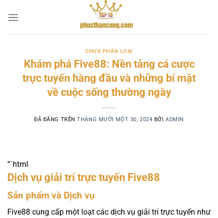
Chuyển
đến
nội
dung
CHƯA PHÂN LOẠI
Khám phá Five88: Nền tảng cá cược
trực tuyến hàng đầu và những bí mật
về cuộc sống thường ngày
ĐÃ ĐĂNG TRÊN
THÁNG MƯỜI MỘT 30, 2024
BỞI
ADMIN
“`html
Dịch vụ giải trí trực tuyến Five88
Sản phẩm và Dịch vụ
Five88 cung cấp một loạt các dịch vụ giải trí trực tuyến như