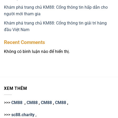
Khám phá trang chủ KM88: Cổng thông tin hấp dẫn cho
người mới tham gia
Khám phá trang chủ KM88: Cổng thông tin giải trí hàng
đầu Việt Nam
Recent Comments
Không có bình luận nào để hiển thị.
XEM THÊM
>>>
CM88
,
CM88
,
CM88
,
CM88
,
>>>
sc88.charity
,