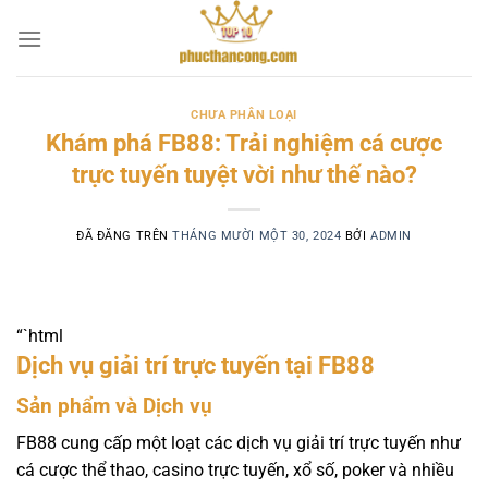
Chuyển
đến
nội
dung
CHƯA PHÂN LOẠI
Khám phá FB88: Trải nghiệm cá cược
trực tuyến tuyệt vời như thế nào?
ĐÃ ĐĂNG TRÊN
THÁNG MƯỜI MỘT 30, 2024
BỞI
ADMIN
“`html
Dịch vụ giải trí trực tuyến tại FB88
Sản phẩm và Dịch vụ
FB88 cung cấp một loạt các dịch vụ giải trí trực tuyến như
cá cược thể thao, casino trực tuyến, xổ số, poker và nhiều