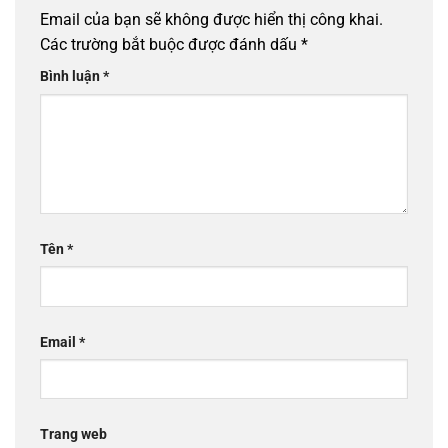
Email của bạn sẽ không được hiển thị công khai.
Các trường bắt buộc được đánh dấu
*
Bình luận
*
Tên
*
Email
*
Trang web