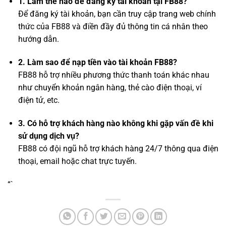
1. Làm thế nào để đăng ký tài khoản tại FB88?
Để đăng ký tài khoản, bạn cần truy cập trang web chính
thức của FB88 và điền đầy đủ thông tin cá nhân theo
hướng dẫn.
2. Làm sao để nạp tiền vào tài khoản FB88?
FB88 hỗ trợ nhiều phương thức thanh toán khác nhau
như chuyển khoản ngân hàng, thẻ cào điện thoại, ví
điện tử, etc.
3. Có hỗ trợ khách hàng nào không khi gặp vấn đề khi
sử dụng dịch vụ?
FB88 có đội ngũ hỗ trợ khách hàng 24/7 thông qua điện
thoại, email hoặc chat trực tuyến.
“`