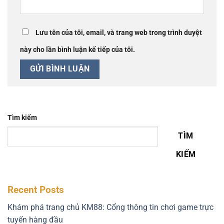
Lưu tên của tôi, email, và trang web trong trình duyệt
này cho lần bình luận kế tiếp của tôi.
Tìm kiếm
TÌM
KIẾM
Recent Posts
Khám phá trang chủ KM88: Cổng thông tin chơi game trực
tuyến hàng đầu