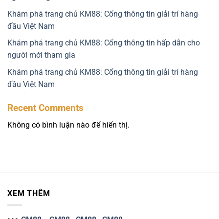
Khám phá trang chủ KM88: Cổng thông tin giải trí hàng
đầu Việt Nam
Khám phá trang chủ KM88: Cổng thông tin hấp dẫn cho
người mới tham gia
Khám phá trang chủ KM88: Cổng thông tin giải trí hàng
đầu Việt Nam
Recent Comments
Không có bình luận nào để hiển thị.
XEM THÊM