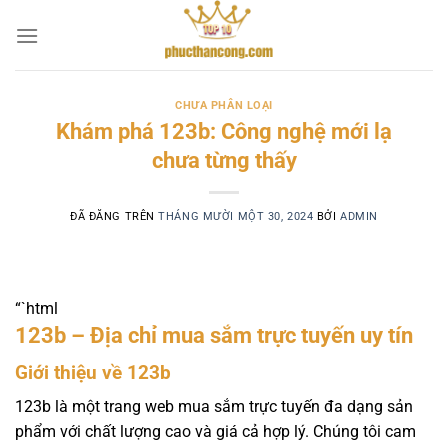
Chuyển
đến
nội
dung
CHƯA PHÂN LOẠI
Khám phá 123b: Công nghệ mới lạ
chưa từng thấy
ĐÃ ĐĂNG TRÊN
THÁNG MƯỜI MỘT 30, 2024
BỞI
ADMIN
“`html
123b – Địa chỉ mua sắm trực tuyến uy tín
Giới thiệu về 123b
123b là một trang web mua sắm trực tuyến đa dạng sản
phẩm với chất lượng cao và giá cả hợp lý. Chúng tôi cam