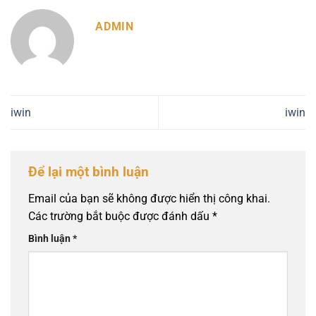
ADMIN
iwin
iwin
Để lại một bình luận
Email của bạn sẽ không được hiển thị công khai.
Các trường bắt buộc được đánh dấu
*
Bình luận
*