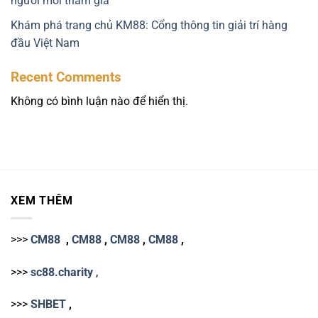
người mới tham gia
Khám phá trang chủ KM88: Cổng thông tin giải trí hàng
đầu Việt Nam
Recent Comments
Không có bình luận nào để hiển thị.
XEM THÊM
>>>
CM88
,
CM88
,
CM88
,
CM88
,
>>>
sc88.charity
,
>>>
SHBET
,