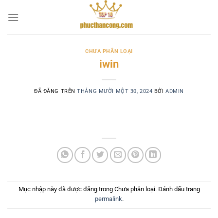
Chuyển
đến
nội
dung
CHƯA PHÂN LOẠI
iwin
ĐÃ ĐĂNG TRÊN
THÁNG MƯỜI MỘT 30, 2024
BỞI
ADMIN
Mục nhập này đã được đăng trong Chưa phân loại. Đánh dấu trang
permalink
.