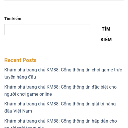
Tìm kiếm
TÌM
KIẾM
Recent Posts
Khám phá trang chủ KM88: Cổng thông tin chơi game trực
tuyến hàng đầu
Khám phá trang chủ KM88: Cổng thông tin đặc biệt cho
người chơi game online
Khám phá trang chủ KM88: Cổng thông tin giải trí hàng
đầu Việt Nam
Khám phá trang chủ KM88: Cổng thông tin hấp dẫn cho