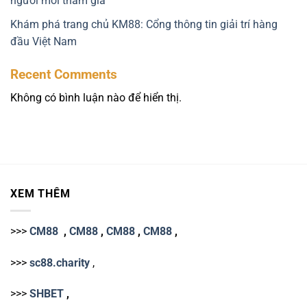
người mới tham gia
Khám phá trang chủ KM88: Cổng thông tin giải trí hàng
đầu Việt Nam
Recent Comments
Không có bình luận nào để hiển thị.
XEM THÊM
>>>
CM88
,
CM88
,
CM88
,
CM88
,
>>>
sc88.charity
,
>>>
SHBET
,