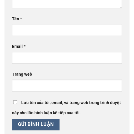
Tên
*
Email
*
Trang web
Lưu tên của tôi, email, và trang web trong trình duyệt
này cho lần bình luận kế tiếp của tôi.